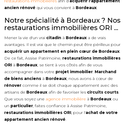
restaurations immobilières
afin d’
acquérir l'appartement
ancien rénové
qui vous convient à
Bordeaux
.
Notre spécialité à Bordeaux ? Nos
restaurations immobilières ORI ...
Mener la vie d'un vrai
citadin
à
Bordeaux
a de vrais
avantages. Il est vrai que le chemin peut être périlleux pour
acquérir un appartement en plein cœur de
Bordeaux
.
De ce fait, Assise Patrimoine,
restaurations immobilières
ORI
à
Bordeaux
, se tient à vos côtés afin de vous
accompagner dans votre
projet immobilier
.
Marchand
de biens anciens
à
Bordeaux
, nous avons à cœur de
rénover
comme il se doit chaque appartement avec des
artisans de
Bordeaux
afin de favoriser les
circuits courts
.
Que vous soyez une
agence immobilière
à
Bordeaux
ou
un
particulier
, faites confiance à Assise Patrimoine,
restaurations immobilières ORI
, pour l'
achat de votre
appartement ancien rénové
.