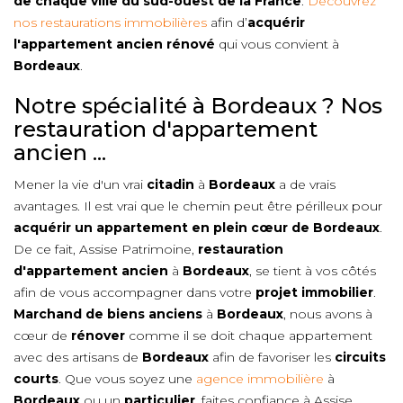
de chaque ville du sud-ouest de la France
.
Découvrez
nos restaurations immobilières
afin d’
acquérir
l'appartement ancien rénové
qui vous convient à
Bordeaux
.
Notre spécialité à Bordeaux ? Nos
restauration d'appartement
ancien ...
Mener la vie d'un vrai
citadin
à
Bordeaux
a de vrais
avantages. Il est vrai que le chemin peut être périlleux pour
acquérir un appartement en plein cœur de
Bordeaux
.
De ce fait, Assise Patrimoine,
restauration
d'appartement ancien
à
Bordeaux
, se tient à vos côtés
afin de vous accompagner dans votre
projet immobilier
.
Marchand de biens anciens
à
Bordeaux
, nous avons à
cœur de
rénover
comme il se doit chaque appartement
avec des artisans de
Bordeaux
afin de favoriser les
circuits
courts
. Que vous soyez une
agence immobilière
à
Bordeaux
ou un
particulier
, faites confiance à Assise