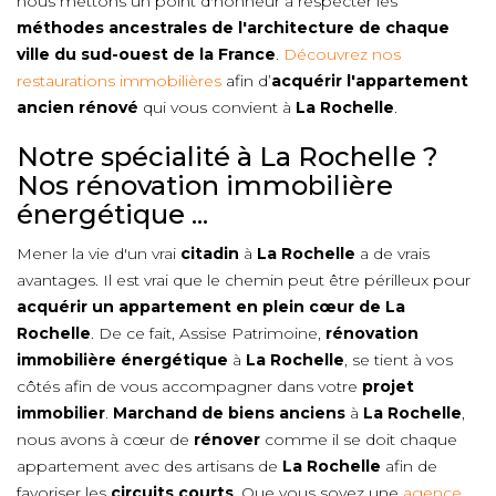
nous mettons un point d'honneur à respecter les
méthodes ancestrales de l'architecture de chaque
ville du sud-ouest de la France
.
Découvrez nos
restaurations immobilières
afin d’
acquérir l'appartement
ancien rénové
qui vous convient à
La Rochelle
.
Notre spécialité à La Rochelle ?
Nos rénovation immobilière
énergétique ...
Mener la vie d'un vrai
citadin
à
La Rochelle
a de vrais
avantages. Il est vrai que le chemin peut être périlleux pour
acquérir un appartement en plein cœur de
La
Rochelle
. De ce fait, Assise Patrimoine,
rénovation
immobilière énergétique
à
La Rochelle
, se tient à vos
côtés afin de vous accompagner dans votre
projet
immobilier
.
Marchand de biens anciens
à
La Rochelle
,
nous avons à cœur de
rénover
comme il se doit chaque
appartement avec des artisans de
La Rochelle
afin de
favoriser les
circuits courts
. Que vous soyez une
agence