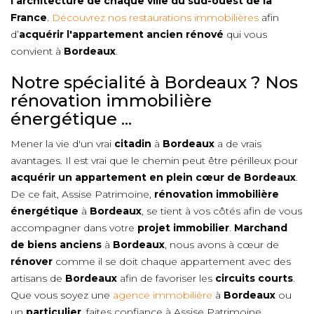
l'architecture de chaque ville du sud-ouest de la
France
.
Découvrez nos restaurations immobilières
afin
d’
acquérir l'appartement ancien rénové
qui vous
convient à
Bordeaux
.
Notre spécialité à Bordeaux ? Nos
rénovation immobilière
énergétique ...
Mener la vie d'un vrai
citadin
à
Bordeaux
a de vrais
avantages. Il est vrai que le chemin peut être périlleux pour
acquérir un appartement en plein cœur de
Bordeaux
.
De ce fait, Assise Patrimoine,
rénovation immobilière
énergétique
à
Bordeaux
, se tient à vos côtés afin de vous
accompagner dans votre
projet immobilier
.
Marchand
de biens anciens
à
Bordeaux
, nous avons à cœur de
rénover
comme il se doit chaque appartement avec des
artisans de
Bordeaux
afin de favoriser les
circuits courts
.
Que vous soyez une
agence immobilière
à
Bordeaux
ou
un
particulier
, faites confiance à Assise Patrimoine,