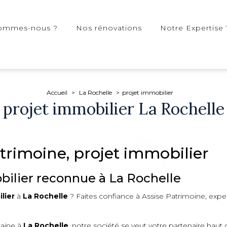
sommes-nous ?
Nos rénovations
Notre Expertise 
Accueil
La Rochelle
projet immobilier
projet immobilier La Rochelle
atrimoine, projet immobilier
bilier reconnue à La Rochelle
lier
à
La Rochelle
? Faites confiance à Assise Patrimoine, expe
aine à
La Rochelle
, notre société se veut votre partenaire ha