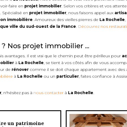
voir-faire en
projet immobilier
. Selon vos critères et vos atten
e
. Spécialisé en
projet immobilier
, nous faisons appel aux
artis
ion immobilière
. Amoureux des vieilles pierres de
La Rochelle
,
que ville du sud-ouest de la France
.
Découvrez nos restaurat
 ? Nos projet immobilier ...
is avantages. Il est vrai que le chemin peut être périlleux pour
ac
obilier
à
La Rochelle
, se tient à vos côtés afin de vous accom
œur de
rénover
comme il se doit chaque appartement avec des a
ilière
à
La Rochelle
ou un
particulier
, faites confiance à Assi
r
, n'hésitez pas à
nous contacter
à
La Rochelle
.
ire un patrimoine