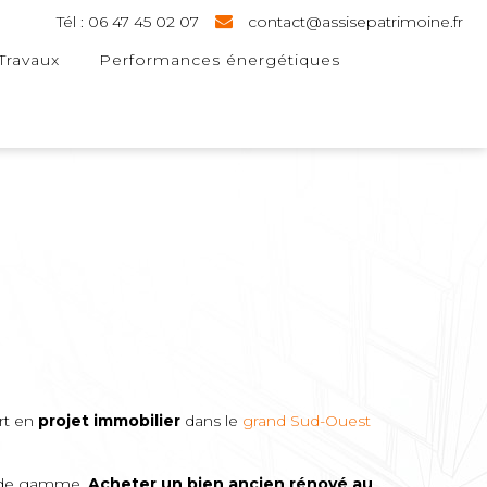
Tél : 06 47 45 02 07
contact@assisepatrimoine.fr
Travaux
Performances énergétiques
rt en
projet immobilier
dans le
grand Sud-Ouest
ut de gamme.
Acheter un bien ancien rénové au