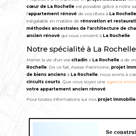
cœur de
La Rochelle
est possible grâce à notre sa
l'
appartement rénové
de vos rêves à
La Rochell
inégalable en matière de
rénovation et restaurat
méthodes ancestrales de l'architecture de cha
ancien rénové
qui vous convient à
La Rochelle
.
Notre spécialité à La Rochelle
Mener la vie d'un vrai
citadin
à
La Rochelle
a de vra
Rochelle
. De ce fait, Assise Patrimoine,
projet imm
de biens anciens
à
La Rochelle
, nous avons à c
circuits courts
. Que vous soyez une
agence immob
votre appartement ancien rénové
.
Pour toutes informations sur nos
projet immobilie
Se constru