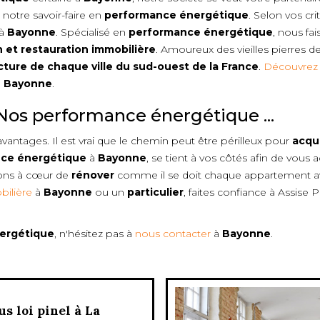
 notre savoir-faire en
performance énergétique
. Selon vos cr
 à
Bayonne
. Spécialisé en
performance énergétique
, nous fa
 et restauration immobilière
. Amoureux des vieilles pierres d
cture de chaque ville du sud-ouest de la France
.
Découvrez 
à
Bayonne
.
Nos performance énergétique ...
avantages. Il est vrai que le chemin peut être périlleux pour
acqu
ce énergétique
à
Bayonne
, se tient à vos côtés afin de vou
vons à cœur de
rénover
comme il se doit chaque appartement av
ilière
à
Bayonne
ou un
particulier
, faites confiance à Assise 
ergétique
, n'hésitez pas à
nous contacter
à
Bayonne
.
us loi pinel à La