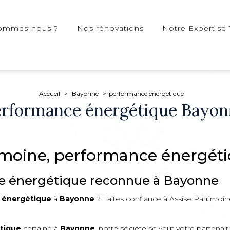
sommes-nous ?
Nos rénovations
Notre Expertise 
Accueil
Bayonne
performance énergétique
erformance énergétique Bayon
imoine, performance énergét
e énergétique reconnue à Bayonne
 énergétique
à
Bayonne
? Faites confiance à Assise Patrimoin
tique
certaine à
Bayonne
, notre société se veut votre parten