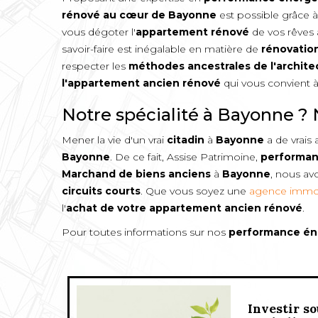
rénové au cœur de
Bayonne
est possible grâce à
vous dégoter l'
appartement rénové
de vos rêves
savoir-faire est inégalable en matière de
rénovation
respecter les
méthodes ancestrales de l'archite
l'appartement ancien rénové
qui vous convient 
Notre spécialité à Bayonne ? 
Mener la vie d'un vrai
citadin
à
Bayonne
a de vrais 
Bayonne
. De ce fait, Assise Patrimoine,
performan
Marchand de biens anciens
à
Bayonne
, nous a
circuits courts
. Que vous soyez une
agence immob
l'
achat de votre appartement ancien rénové
.
Pour toutes informations sur nos
performance én
Investir so