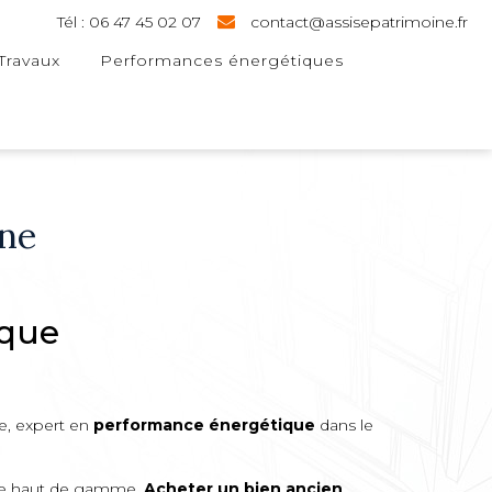
Tél : 06 47 45 02 07
contact@assisepatrimoine.fr
Travaux
Performances énergétiques
ne
ique
e, expert en
performance énergétique
dans le
aire haut de gamme.
Acheter un bien ancien