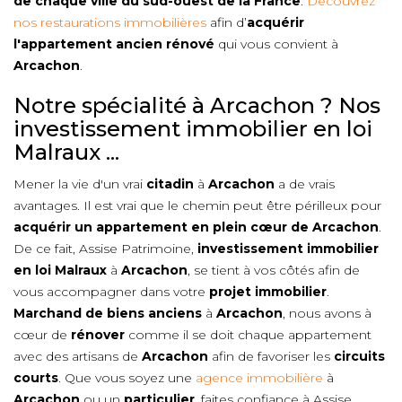
de chaque ville du sud-ouest de la France
.
Découvrez
nos restaurations immobilières
afin d’
acquérir
l'appartement ancien rénové
qui vous convient à
Arcachon
.
Notre spécialité à Arcachon ? Nos
investissement immobilier en loi
Malraux ...
Mener la vie d'un vrai
citadin
à
Arcachon
a de vrais
avantages. Il est vrai que le chemin peut être périlleux pour
acquérir un appartement en plein cœur de
Arcachon
.
De ce fait, Assise Patrimoine,
investissement immobilier
en loi Malraux
à
Arcachon
, se tient à vos côtés afin de
vous accompagner dans votre
projet immobilier
.
Marchand de biens anciens
à
Arcachon
, nous avons à
cœur de
rénover
comme il se doit chaque appartement
avec des artisans de
Arcachon
afin de favoriser les
circuits
courts
. Que vous soyez une
agence immobilière
à
Arcachon
ou un
particulier
, faites confiance à Assise