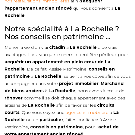
nos restaurations immobilières
afin d’
acquérir
l'appartement ancien rénové
qui vous convient à
La
Rochelle
.
Notre spécialité à La Rochelle ?
Nos conseils en patrimoine ...
Mener la vie d'un vrai
citadin
à
La Rochelle
a de vrais
avantages. Il est vrai que le chemin peut être périlleux pour
acquérir un appartement en plein cœur de
La
Rochelle
. De ce fait, Assise Patrimoine,
conseils en
patrimoine
à
La Rochelle
, se tient à vos côtés afin de vous
accompagner dans votre
projet immobilier
.
Marchand
de biens anciens
à
La Rochelle
, nous avons à cœur de
rénover
comme il se doit chaque appartement avec des
artisans de
La Rochelle
afin de favoriser les
circuits
courts
. Que vous soyez une
agence immobilière
à
La
Rochelle
ou un
particulier
, faites confiance à Assise
Patrimoine,
conseils en patrimoine
, pour l'
achat de
votre appartement ancien rénové
.